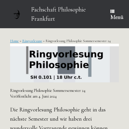
Zum
Inhalt
Fachschaft Philosophie
springen
Menü
Frankfurt
Home
»
Ringvorlesung
»
Ringvorlesung Philosophie Sommersemester 24
Ringvorlesung Philosophie Sommersemester 24
Veröffentlicht am
4. Juni 2024
Die Ringvorlesung Philosophie geht in das
nächste Semester und wir haben drei
wundervolle Vortragende gewinnen können.