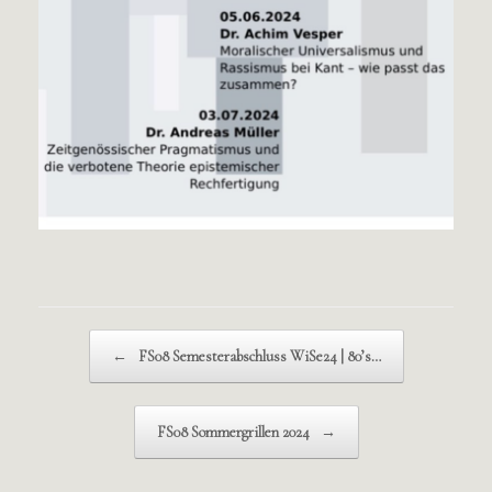
Beitragsnavigation
←
FS08 Semesterabschluss WiSe24 | 80’s…
FS08 Sommergrillen 2024
→