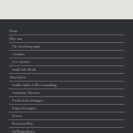
Home
Über uns
Die Institutsgruppe
Gremien
Das Institut
Studi-Info-Mails
Aktivitäten
Studierenden Vollversammlung
Autonome Tutorien
Fachschaftssitzungen
Ringvorlesungen
Feiern
Mastertreffen
Stellungnahmen