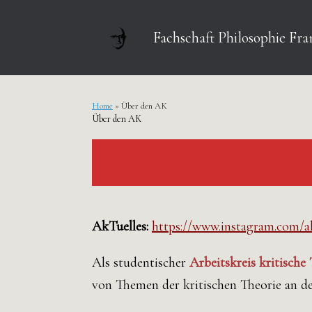
Zum
Inhalt
springen
Fachschaft Philosophie Fra
Home
»
Über den AK
Über den AK
AkTuelles:
https://www.instagram.com/a
Als studentischer
Arbeitskreis kritische
von Themen der kritischen Theorie an de