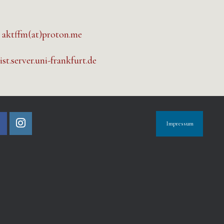
:
aktffm(at)proton.me
st.server.uni-frankfurt.de
Impressum