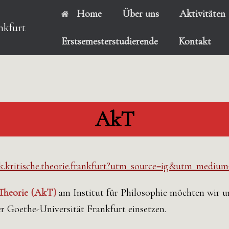
Home
Über uns
Aktivitäten
nkfurt
Erstsemesterstudierende
Kontakt
AkT
k.kritische.theorie.frankfurt?utm_source=ig&utm_mediu
 Theorie (AkT)
am Institut für Philosophie möchten wir un
r Goethe-Universität Frankfurt einsetzen.