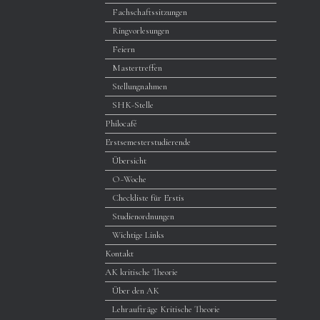
Fachschaftssitzungen
Ringvorlesungen
Feiern
Mastertreffen
Stellungnahmen
SHK-Stelle
Philocafé
Erstsemesterstudierende
Übersicht
O~Woche
Checkliste für Erstis
Studienordnungen
Wichtige Links
Kontakt
AK kritische Theorie
Über den AK
Lehraufträge Kritische Theorie