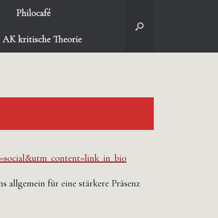
Philocafé
AK kritische Theorie
m=social&utm_content=link_in_bio
s allgemein für eine stärkere Präsenz