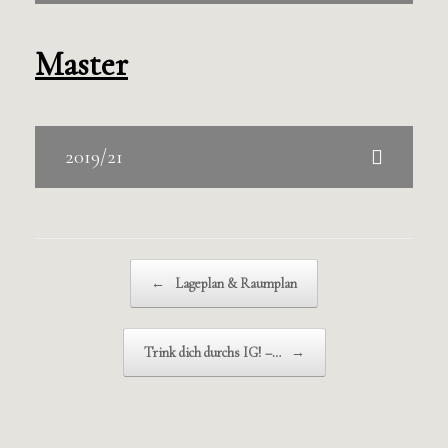
Master
2019/21
Beitragsnavigation
←
Lageplan & Raumplan
Trink dich durchs IG! –…
→