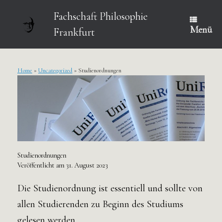
Zum
Inhalt
Fachschaft Philosophie
springen
Menü
Frankfurt
Home
»
Uncategorized
»
Studienordnungen
Studienordnungen
Veröffentlicht am
31. August 2023
Die Studienordnung ist essentiell und sollte von
allen Studierenden zu Beginn des Studiums
gelesen werden.