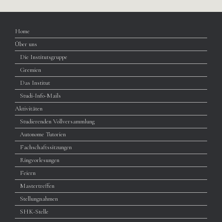
Home
Über uns
Die Institutsgruppe
Gremien
Das Institut
Studi-Info-Mails
Aktivitäten
Studierenden Vollversammlung
Autonome Tutorien
Fachschaftssitzungen
Ringvorlesungen
Feiern
Mastertreffen
Stellungnahmen
SHK-Stelle